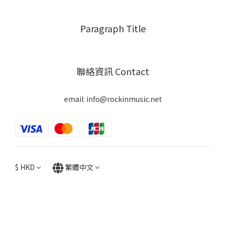
Paragraph Title
聯絡資訊 Contact
email: info@rockinmusic.net
$
HKD
繁體中文