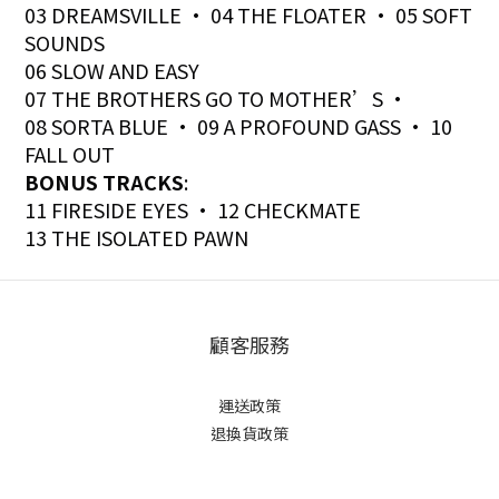
03 DREAMSVILLE • 04 THE FLOATER • 05 SOFT
SOUNDS
06 SLOW AND EASY
07 THE BROTHERS GO TO MOTHER’S •
08 SORTA BLUE • 09 A PROFOUND GASS • 10
FALL OUT
BONUS TRACKS
:
11 FIRESIDE EYES • 12 CHECKMATE
13 THE ISOLATED PAWN
顧客服務
運送政策
退換貨政策