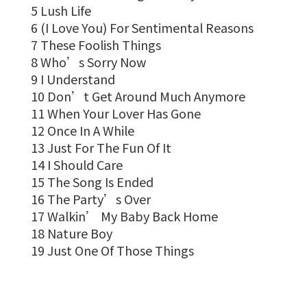
5 Lush Life
6 (I Love You) For Sentimental Reasons
7 These Foolish Things
8 Who’s Sorry Now
9 I Understand
10 Don’t Get Around Much Anymore
11 When Your Lover Has Gone
12 Once In A While
13 Just For The Fun Of It
14 I Should Care
15 The Song Is Ended
16 The Party’s Over
17 Walkin’ My Baby Back Home
18 Nature Boy
19 Just One Of Those Things