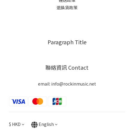
運送政策
退換貨政策
Paragraph Title
聯絡資訊 Contact
email: info@rockinmusic.net
$
HKD
English