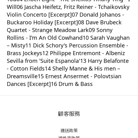
Will06 Jascha Heifetz, Fritz Reiner - Tchaikovsky
Violin Concerto [Excerpt]07 Donald Johanos -
Buckaroo Holiday [Excerpt]08 Dave Brubeck
Quartet - Strange Meadow Lark09 Sonny
Rollins - I'm An Old Cowhand10 Sarah Vaughan
– Misty11 Dick Schory's Percussion Ensemble -
Brass Jockeys12 Philippe Entremont - Albeniz
Sevilla from 'Suite Espanola'13 Harry Belafonte
- Cotton Fields14 Shelly Manne & His men –
Dreamsville15 Ernest Ansermet - Polovtsian
Dances [Excerpt]16 Drum & Bass
顧客服務
運送政策