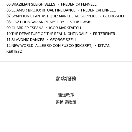
05 BRAZILIAN SLEIGH BELLS • FREDERICK FENNELL
06 EL AMOR BRUJO: RITUAL FIRE DANCE • FREDERICKFENNELL
07 SYMPHONIE FANTASTIQUE: MARCHE AU SUPPLICE • GEORGSOLTI
08 LISZT HUNGARIAN RHAPSODY • STOKOWSKI
09 CHABRIER ESPANA • IGOR MARKEVITCH
10 THE DEPARTURE OF THE REAL NIGHTINGALE • FRITZREINER
11 SLAVONIC DANCES • GEORGE SZELL
12 NEW WORLD: ALLEGRO CON FUSCO (EXCERPT) • ISTVAN
KERTESZ
顧客服務
運送政策
退換貨政策