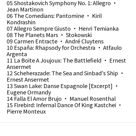
05 Shostakovich Symphony No. 1: Allegro •
Jean Martinon
06 The Comedians: Pantomine • Kiril
Kondrashin
07 Allegro Sempre Giusto • Henri Temianka
08 The Planets Mars • Stokowski
09 Carmen Entracte • André Cluytens
10 España: Rhapsody for Orchestra • Atfaulo
Argenta
11 La Boite A Joujoux: The Battlefield •
Ernest
Ansermet
12 Scheherazade: The Sea and Sinbad's Ship •
Ernest Ansermet
13 Swan Lake: Danse Espagnole [Excerpt] •
Eugene Ormandy
14 Falla El Amor Brujo • Manuel Rosenthal
15 Firebird: Infernal Dance Of King Kastchei •
Pierre Monteux