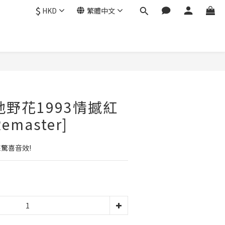
$
HKD
繁體中文
地野花1993情撼紅
Remaster]
來驚喜音效!