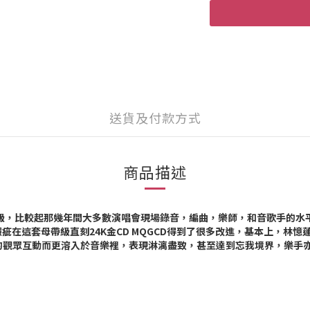
送貨及付款方式
商品描述
超級，比較起那幾年間大多數演唱會現場錄音，編曲，樂師，和音歌手的水
在這套母帶級直刻24K金CD MQGCD得到了很多改進，基本上，林
場的觀眾互動而更溶入於音樂裡，表現淋漓盡致，甚至達到忘我境界，樂手