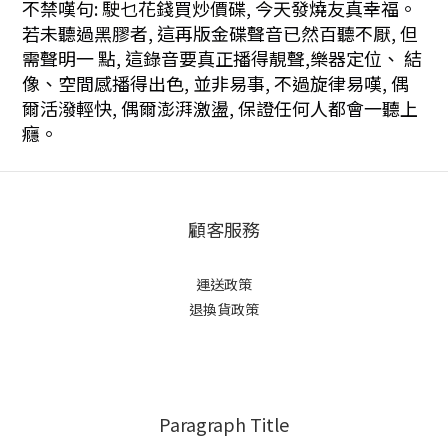
不禁嘆句: 駛乜花錢買炒價碟, 今天發燒友真幸福。
若未聽過黑膠者, 這再版金碟聲音已然百聽不厭, 但
需聲明一 點, 這錄音要真正播得靚聲,樂器定位、 結
像、空間感播得出色, 並非易事, 不過旋律易嘆, 偶
爾活潑輕快, 偶爾澎湃激盪, 保證任何人都會一聽上
癮。
顧客服務
運送政策
退換貨政策
Paragraph Title