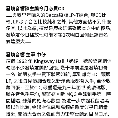
發燒音響陳主編今月必買CD
......與我早年購入的Decca原版LP打擂台, 與CD比
較, LP除了音色比較純和之外, 其他方面佔不到什麼
便宜, 以此為準, 這就是歷來奶媽碟版本之中的極品,
發燒友今日播放他可能才第1次明白因何此錄音名
氣這麼大......
發燒音響 主筆 中仔
這個 1962 年 Kingsway Hall「奶媽」選段錄音相信
勾起不少發燒友美好回憶, 幾十年前還是發燒初哥
一名, 從朋友手中買下狀態如新, 厚到離奇ED1 頭版
LP, 之後每見價錢合理又新淨舊版都會入手, 至今收
藏四張。至於CD, 最愛還是九三年面世 的數碼版,
勝在音色夠平均, 瓣瓣掂。新 MQG
金碟到手第一時
間播唱, 聽落的確滿心歡喜,為進一步求證我翻唱黑
膠以作比較; 金碟空氣感和高頻細緻度似乎已相當
接近, 開始大合奏之強而有力衝擊更聽到目瞪口呆,