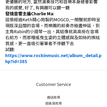
更優勝的地方, 當然演奏技巧和音樂本身總會影響
我的感覺, 好了, 有興趣可以聽一聽
發燒音響主編Charlie Ma
:
這張經過Keth精心炮製的MOGCD,一開聲就即時呈
現既深且闊的音場，而樂團的前奏亦極盡伸延，到
主角Rabin的小提琴一出，其結像就高高褂在音場
右前方，而那種搖曳生姿的立體感與及如絲的擦絃
質感，更一直吸引著筆者不停聽下去
試聽:
https://www.rockinmusic.net/album_detail.p
hp?id=385
Customer Service
運送政策
退換貨政策