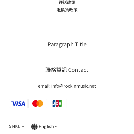
運送政策
退換貨政策
Paragraph Title
聯絡資訊 Contact
email: info@rockinmusic.net
$
HKD
English