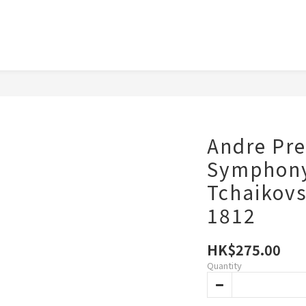
Andre Pre
Symphony
Tchaikov
1812
HK$275.00
Quantity