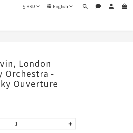
$
HKD
English
vin, London
 Orchestra -
sky Ouverture