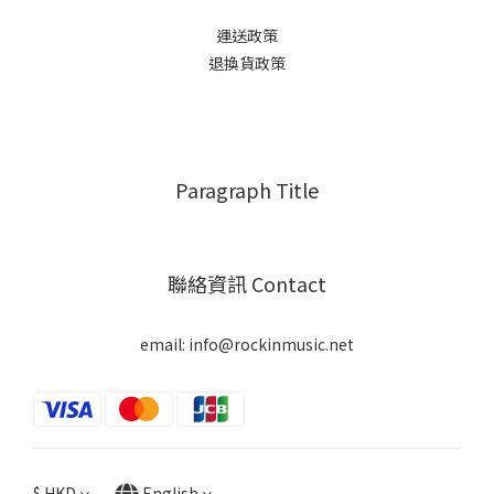
運送政策
退換貨政策
Paragraph Title
聯絡資訊 Contact
email: info@rockinmusic.net
$
HKD
English